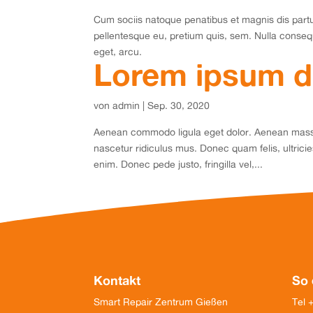
Cum sociis natoque penatibus et magnis dis partu
pellentesque eu, pretium quis, sem. Nulla consequ
eget, arcu.
Lorem ipsum do
von
admin
|
Sep. 30, 2020
Aenean commodo ligula eget dolor. Aenean massa
nascetur ridiculus mus. Donec quam felis, ultric
enim. Donec pede justo, fringilla vel,...
Kontakt
So 
Smart Repair Zentrum Gießen
Tel 