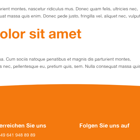
rient montes, nascetur ridiculus mus. Donec quam felis, ultricies nec,
at massa quis enim. Donec pede justo, fringilla vel, aliquet nec, vulpu
lor sit amet
. Cum sociis natoque penatibus et magnis dis parturient montes,
ies nec, pellentesque eu, pretium quis, sem. Nulla consequat massa qui
erreichen Sie uns
Folgen Sie uns auf
+49 641 948 89 89