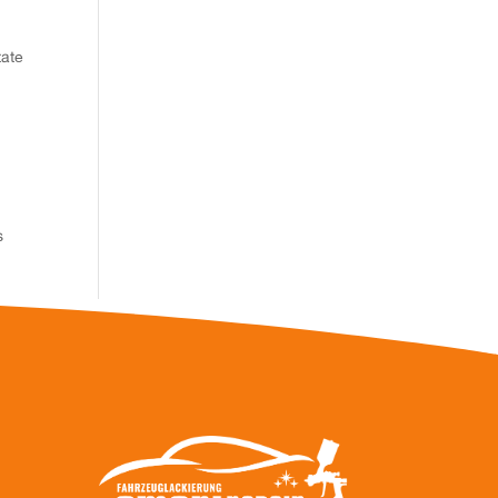
tate
s